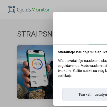
Blogas
DUK
STRAIPSNIAI
Sužinokite daug
Prisijungti
Svetainėje naudojami slapuka
Kaip 
Mūsų svetainėje naudojami slapuk
pageidavimus. Vadovaudamiesi „
Turi keli
tvarkomi. Galite sutikti su visų
vienoje 
politikoje.
biudžetą
P., 03.1
Tvarkyti nustaty