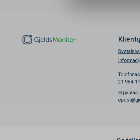
Klient
Svetainės
Informaci
Telefonas
21 984 1
El.paštas:
epost@gje