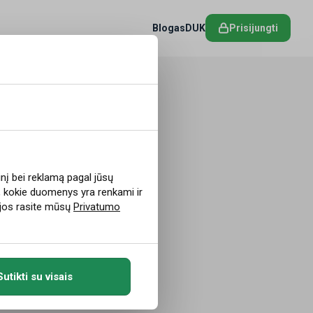
Blogas
DUK
Prisijungti
?
inį bei reklamą pagal jūsų
, kokie duomenys yra renkami ir
cijos rasite mūsų
Privatumo
 »
Sutikti su visais