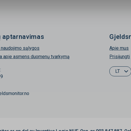
ų aptarnavimas
Gjelds
 naudojimo sąlygos
Apie mus
ja apie asmens duomenų tvarkymą
Prisijungti
:
LT
19
ldsmonitor.no