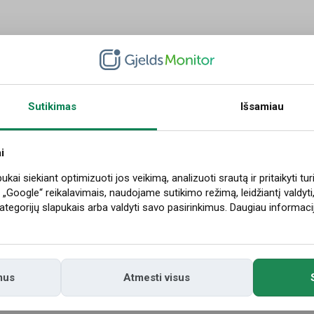
iau
Sutikimas
Išsamiau
i
sužinoti, kuri paskola kainuoja daugiausiai
ai siekiant optimizuoti jos veikimą, analizuoti srautą ir pritaikyti tur
Google“ reikalavimais, naudojame sutikimo režimą, leidžiantį valdyti
as paskolas ar kreditinę kortelę? Pirmiausia viską patikrinkite
 kategorijų slapukais arba valdyti savo pasirinkimus. Daugiau informa
vietoje. Tuomet iš karto matysite, kas labiausiai apkrauna jūsų
.
1.2025
Skaitykite daugiau
mus
Atmesti visus