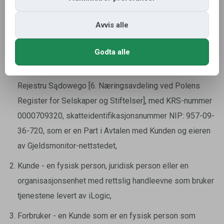
Gdańsk, ul. Lęborska 3B, innført i register over
Avvis alle
næringsdrivende ved Krajowy Rejestr Sądowy [Polens
Register for Selskaper og Stiftelser], ført av Sąd
Godta alle
Rejonowy Gdańsk-Północ w Gdańsku [Gdańsk-Północ
Tingrett i Gdańsk] VII Wydział Gospodarczy Krajowego
Rejestru Sądowego [6. Næringsavdeling ved Polens
Register for Selskaper og Stiftelser], med KRS-nummer
0000709320, skatteidentifikasjonsnummer NIP: 957-09-
36-720, som er en Part i Avtalen med Kunden og eieren
av Gjeldsmonitor-nettstedet,
Kunde - en fysisk person, juridisk person eller en
organisasjonsenhet med rettslig handleevne som bruker
tjenestene levert av iLogic,
Forbruker - en Kunde som er en fysisk person som