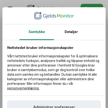
Logg in
Blogg
Vilkår for bruk av Gjeldsmonitor-
nettstedet
FAQ
Samtykke
Detaljer
Logg
Nettstedet bruker informasjonskapsler
§ 1. DEFINISJONER
in
Vårt nettsted bruker informasjonskapsler for å optimalisere
Når et gitt begrep er skrevet med stor bokstav eller i
nettstedets funksjon, analysere trafikk og tilpasse innhold og
dokumentasjon, analyser og korrespondanse utarbeidet på
annonser etter dine preferanser. I henhold til Googles krav
bruker vi samtykkemodus, som gir deg kontroll over hvilke
grunnlag av dette Reglementet, bør det antas at de har
data som samles inn og behandles. Du kan samtykke til alle
følgende betydning:
kategorier av informasjonskapsler eller administrere dine
preferanser. Mer informasjon finner du i vår
personvernerklæring.
iLogic – Inventive Logic spółka z ograniczoną
odpowiedzialnością spółka komandytowa [aksjeselskap
kommandittselskap] med forretningskontor i (80-386)
Administrer preferanser